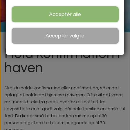
Acceptér alle
Acceptér valgte
Hold konfirmation i
haven
Skal du holde konfirmation eller nonfirmation, så er det
oplagt at holde det hjemme i privaten. Ofte vil det være
rart med lidt ekstra plads, hvorfor et festtelt fra
Lavpristelte er et godt valg, når hele familien er samlet til
fest. Du finder små telte som kan rumme op til 30
personer og store telte som er egnede op til 70
personer.