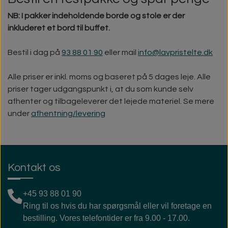
NB: I pakker indeholdende borde og stole er der
inkluderet et bord til buffet.
Bestil i dag på
93 88 01 90
eller mail
info@lavpristelte.dk
Alle priser er inkl. moms og baseret på 5 dages leje. Alle
priser tager udgangspunkt i, at du som kunde selv
afhenter og tilbageleverer det lejede materiel. Se mere
under
afhentning/levering
Kontakt os
+45
93 88 01 90
Ring til os hvis du har spørgsmål eller vil foretage en
bestilling. Vores telefontider er fra 9.00 - 17.00.