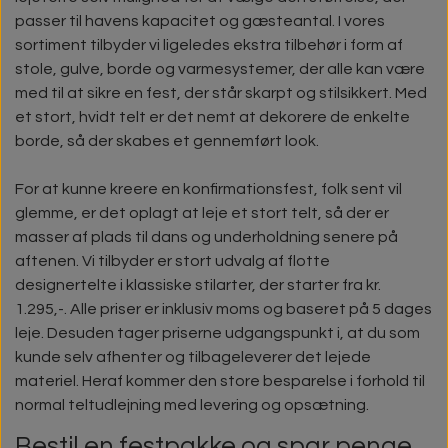
passer til havens kapacitet og gæsteantal. I vores
sortiment tilbyder vi ligeledes ekstra tilbehør i form af
stole, gulve, borde og varmesystemer, der alle kan være
med til at sikre en fest, der står skarpt og stilsikkert. Med
et stort, hvidt telt er det nemt at dekorere de enkelte
borde, så der skabes et gennemført look.
For at kunne kreere en konfirmationsfest, folk sent vil
glemme, er det oplagt at leje et stort telt, så der er
masser af plads til dans og underholdning senere på
aftenen. Vi tilbyder er stort udvalg af flotte
designertelte i klassiske stilarter, der starter fra kr.
1.295,-. Alle priser er inklusiv moms og baseret på 5 dages
leje. Desuden tager priserne udgangspunkt i, at du som
kunde selv afhenter og tilbageleverer det lejede
materiel. Heraf kommer den store besparelse i forhold til
normal teltudlejning med levering og opsætning.
Bestil en festpakke og spar penge